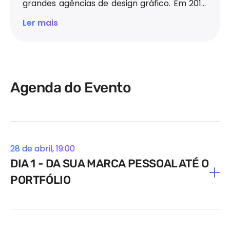
grandes agências de design gráfico. Em 2019,
junto com seus sócios, fundou a Ânima Brands
Ler mais
para atender clientes como Tetrapak,
Melitta, Frooty Açaí e Fleischmann. É
professor do curso de Design de Embalagens
da EBAC.
Agenda do Evento
28 de abril, 19:00
DIA 1 - DA SUA MARCA PESSOAL ATÉ O
PORTFÓLIO