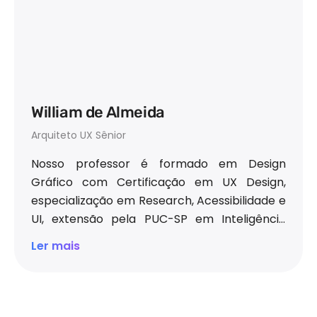
William de Almeida
Arquiteto UX Sênior
Nosso professor é formado em Design
Gráfico com Certificação em UX Design,
especialização em Research, Acessibilidade e
UI, extensão pela PUC-SP em Inteligência
Artificial e Impacto Social, cursos de
Ler mais
Facilitação, Processos de Inovação, com
amplos conhecimentos em Data-Driven
(tomadas de decisão orientadas a dados).
Com mais de 20 anos na área de design, tem