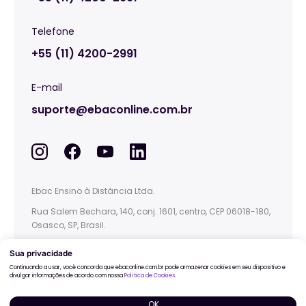
Telefone
+55 (11) 4200-2991
E-mail
suporte@ebaconline.com.br
Ebac Ensino à Distância Ltda.
Rua Salem Bechara, 140, conj. 1601, centro, CEP 06018-180,
Osasco, SP, Brasil.
This site is protected by reCAPTCHA and the
Google
Privacy Policy
and
Terms of Service
apply.