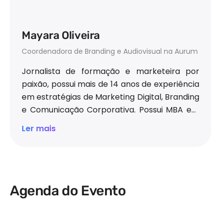
Mayara Oliveira
Coordenadora de Branding e Audiovisual na Aurum
Jornalista de formação e marketeira por
paixão, possui mais de 14 anos de experiência
em estratégias de Marketing Digital, Branding
e Comunicação Corporativa. Possui MBA em
Comunicação Empresarial e Mídias Digitais, e
Ler mais
é pós-graduada em Gestão Estratégica de
Marketing pela HSM University. Atuou no
mercado de tecnologia e serviços, liderando
projetos de branding, lançamentos de
produtos, estruturação de equipes e
Agenda do Evento
coordenação de eventos com faturamento
superior a seis dígitos.