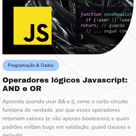
Programação & Dados
Operadores lógicos Javascript:
AND e OR
Aprenda quando usar && e ||, como o curto-circuito
funciona de verdade, por que esses operadores
retornam valores (e não apenas booleanos) e quais
padrões evitam bugs em validação, guard clauses e
defaults.