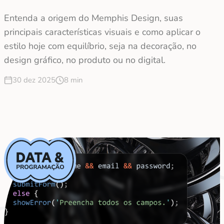
Entenda a origem do Memphis Design, suas
principais características visuais e como aplicar o
estilo hoje com equilíbrio, seja na decoração, no
design gráfico, no produto ou no digital.
30 dez 2025
8 min