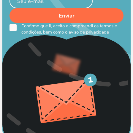
Confirmo que li, aceito e compreendi os termos e
condições, bem como o
aviso de privacidade