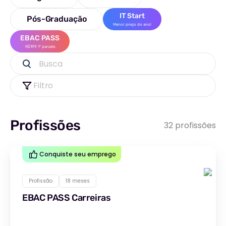
IT Start
Pós-Graduação
Menor preço do ano!
EBAC PASS
R$199 1ª parcela
Busca
Filtro
Profissões
32 profissões
Conquiste seu emprego
Profissão
18 meses
EBAC PASS Carreiras