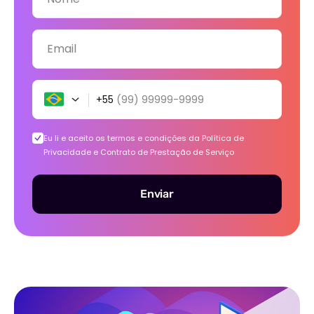
Email
+55
(99) 99999-9999
Eu li e aceito os termos e condições da
Política de
Privacidade e Contrato de Prestação de Serviço
Enviar