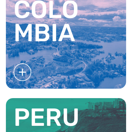
COLÔ
MBIA
PERU