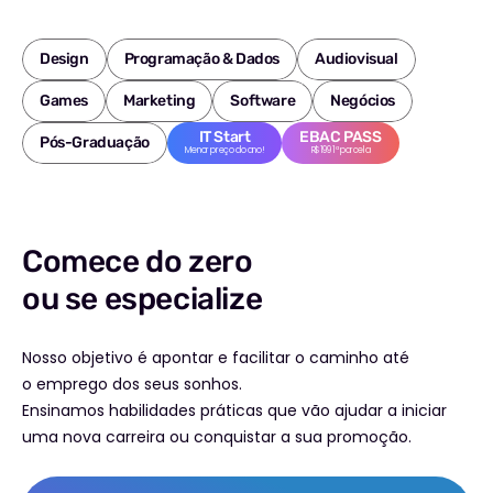
Design
Programação & Dados
Audiovisual
Games
Marketing
Software
Negócios
IT Start
EBAC PASS
Pós-Graduação
Menor preço do ano!
R$199 1ª parcela
Comece do zero
ou se especialize
Nosso objetivo é apontar e facilitar o caminho até
o emprego dos seus sonhos.
Ensinamos habilidades práticas que vão ajudar a iniciar
uma nova carreira ou conquistar a sua promoção.