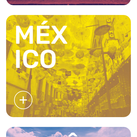
MÉX
ICO