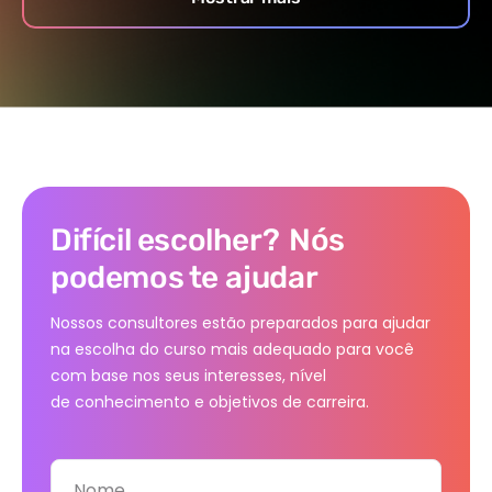
Difícil escolher?
Nós
podemos te ajudar
Nossos consultores estão preparados para ajudar
na escolha do curso mais adequado para você
com base nos seus interesses, nível
de conhecimento e objetivos de carreira.
Nome