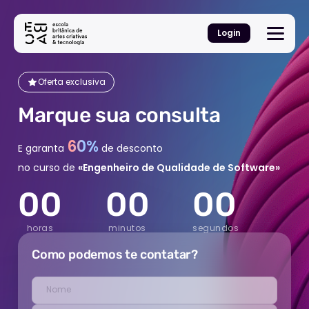
Login
Oferta exclusiva
Marque sua consulta
60%
E garanta
de desconto
no curso de
«Engenheiro de Qualidade de Software»
0
0
0
0
0
0
horas
minutos
segundos
Como podemos te contatar?
Nome