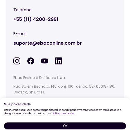
Telefone
+55 (11) 4200-2991
E-mail
suporte@ebaconline.com.br
Ebac Ensino à Distância Ltda.
Rua Salem Bechara, 140, conj. 1601, centro, CEP 06018-180,
Osasco, SP, Brasil.
This site is protected by reCAPTCHA and the
Google
Privacy Policy
and
Terms of Service
apply.