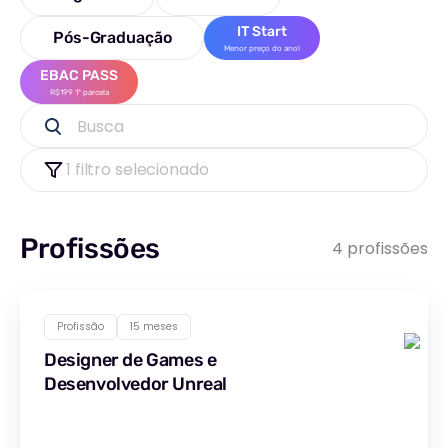
IT Start
Pós-Graduação
Menor preço do ano!
EBAC PASS
R$199 1ª parcela
Busca
1 filtro selecionado
Profissões
4 profissões
Profissão
15 meses
Designer de Games e
Desenvolvedor Unreal