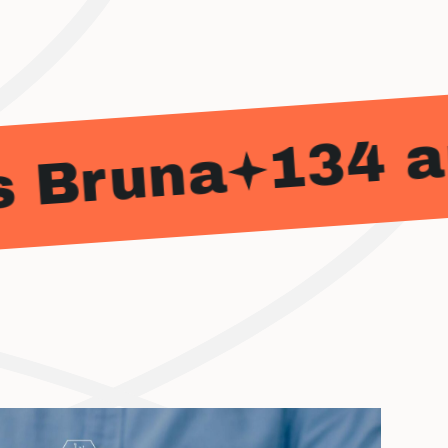
134 ar
 Bruna