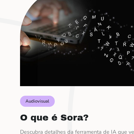
Audiovisual
O que é Sora?
Descubra detalhes da ferramenta de IA que v