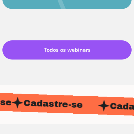
Todos os webinars
e
Cadastre-se
Cadast