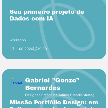
Professor EBAC
Seu primeiro projeto de
Dados com IA
workshop
11.08.2026
19:00
Gabriel "Gonzo”
Bernardes
Designer Gráfico na Anima Brands Strategic
Soulful Design
Missão Portfólio Design: em