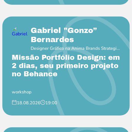
Gabriel "Gonzo”
Bernardes
Designer Gráfico na Anima Brands Strategic
Soulful Design
Missão Portfólio Design: em
2 dias, seu primeiro projeto
no Behance
workshop
18.08.2026
19:00