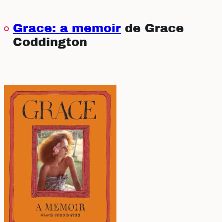
Grace: a memoir
de Grace
Coddington