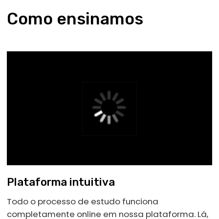
Conquiste seu
emprego
ou receba
seu dinheiro de volta
Participe do Programa de
Empregabilidade, consultoria que te apoia
em cada etapa da busca pelas melhores
vagas de emprego! Ao concluir 20% do
curso, você já pode iniciar sua busca com
o apoio do Centro de Carreiras, que auxilia
na criação de um currículo e na
preparação para entrevistas.