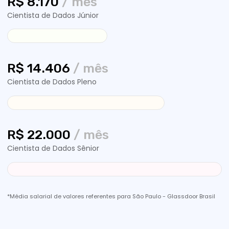
Pratique em cases
de parceiro
Referência em Big Data, Analytics e Inteligência
Artificial, a Semantix busca transformar
empresas através de soluções de Data Driven,
gerando insights de alto nível para tomada de
decisões assertivas baseadas em dados,
impactando negócios e pessoas em toda a
América.
Aprenda com case da empresa
Enriqueça seu portfólio e deixe ele mais
atrativo
Receba feedbacks de profissionais
Se destaque e tenha a chance de
participar de entrevistas