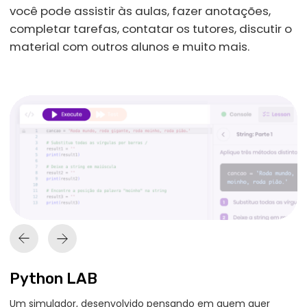
6 meses
após a conclusão do curso é o prazo
máximo para conquistar seu emprego
com a ajuda do Programa de
Empregabilidade. Se isso não ocorrer, seu
dinheiro será devolvido, como acordado
no contrato.
1
Portfólio e Defesa de Projeto
Você trabalhará com cases reais de
parceiros para expandir o seu portfólio.
Ao concluir o curso, você será avaliado e
receberá suporte dos tutores. Os melhores
trabalhos serão selecionados para
participar de um evento ao vivo de Defesa