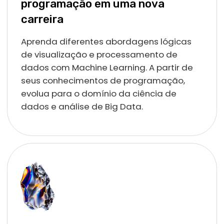
treinar e aprender Python. Olha que fácil: você consegue
escrever, testar e melhorar seu código, em tempo real e
direto do seu navegador!
Nosso editor de código é projetado para ser amigável, com
recursos como destaque de sintaxe e autocompletar, que
tornam a escrita de código mais fácil e menos propensa a
erros.
Você ainda tem todo o suporte do nosso assistente virtual,
que dá dicas que vão te ajudar a superar dificuldades que
aparecerem pelo caminho, tornando seu aprendizado
ainda mais fácil!
Teoria na prática e Amigobô