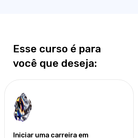
+300
clientes pelo mundo
+12
US $1 Bi
anos no mercado
valor da empresa
Como ensinamos