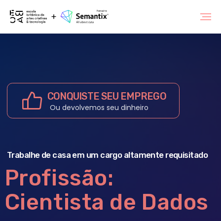
CONQUISTE SEU EMPREGO
Ou devolvemos seu dinheiro
Trabalhe de casa em um cargo altamente requisitado
Profissão:
Cientista de Dados
Em 11 meses, aprenda do zero os principais
conceitos da ciência de dados. Trilhe novos
caminhos na sua carreira de TI ou dê o seu
primeiro passo.
Curso atualizado 2024.