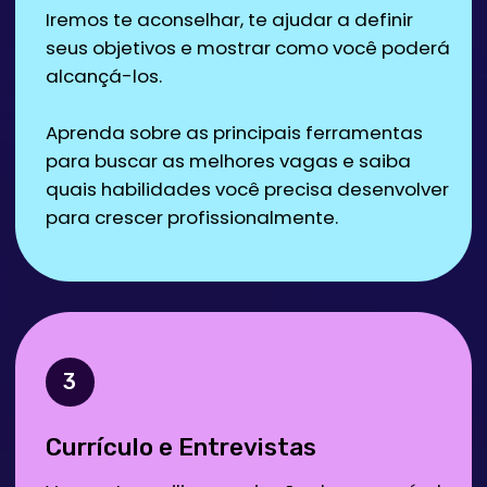
Neste curso, você aprenderá Pyhton do
zero ao nível profissional