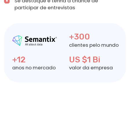
Suporte entre pares
Beneficie-se de uma comunidade solidária
onde os alunos compartilham insights,
estratégias e experiências, criando uma
rede valiosa de colegas que compreendem
os desafios e triunfos do aprendizado de
dados e programação.
Assistência de especialistas
Procure ajuda diretamente de nossos
agentes experientes, prontos para fornecer
orientação e suporte, garantindo que você
tenha os recursos necessários para se
destacar em seus estudos.