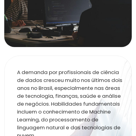
Domine as ferramentas
mais relevantes
Com atualizações constantes no Programa do
curso, analistas e líderes da indústria te
ensinarão a usar as tecnologias mais
importantes para o mercado.
Python
Linguagem R
Looker Studio
Seaborn
PowerBI
Scikit-learn
SQL
matplotlib