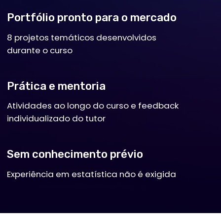
fundamental para qualquer tipo de
empresa. Por meio da análise de dados,
ele foca na resolução de problemas,
gerando insights que podem ser
apresentados para clientes ou setores
diversos, influenciando diretamente a
tomada de decisões, sempre
direcionadas para a criação de
oportunidades que geram impactos
positivos para cada negócio.
O que faz um cientista de dados?
Análise de dados
,
visualização de dados
,
desenvolvimento de estratégias de
tomada de decisão
,
criação de modelos
de machine learning