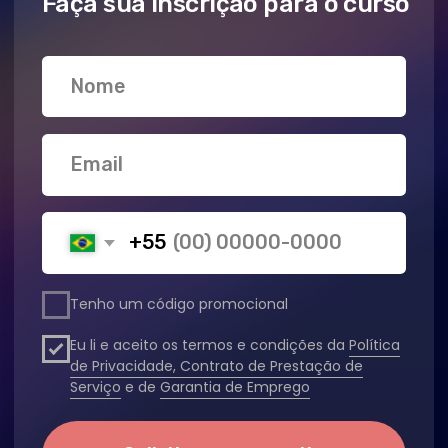
de Privacidade, Contrato de Prestação de
Serviço
e de
Garantia de Emprego
Solicite uma consulta
80% dos alunos
ingressaram no mercado de
TI dentro de 6 meses após a conclusão do
curso
Portfólio pronto para o mercado
8 projetos temáticos desenvolvidos