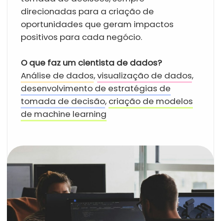
Sua futura profissão
Seja atuando em varejo, turismo, jogos,
educação ou saúde, um Cientista de Dados
competente é necessário nas mais diversas
indústrias, com uma demanda que tem
superado a oferta.
Consultor de Ciência de Dados Senior
Cientista de Dados
Analista de Dados
Engenheiro de Dados
Desenvolvedor / Analista B.I
Engenheiro de Machine Learning