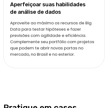
Cada tema é passado de forma abrangente e cuidadosa,
iniciando do básico ao avançado de acordo com o
progresso do estudante e da matéria. Nossos alunos
contam com a ajuda do Amigobô, o bot desenvolvido pelos
profissionais de TI da EBAC para responder dúvidas sobre a
parte teórica do curso e ajudar a compreender melhor o
conteúdo.
Com 8 projetos no portfólio, você
termina o curso com mais chances de
ser contratado
Ao fim do curso, você já terá 8 projetos em seu