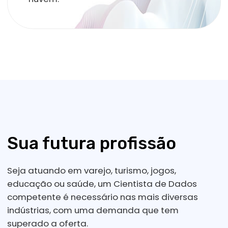
k-means
Statsmodels
Evolua e ganhe mais
Ainda em curso, você terá chances de iniciar em
uma posição júnior e, a partir daí, crescer
profissionalmente, para aumentar seus ganhos e
conquistar uma posição de liderança.
R$ 8.170
/ mês
Cientista de Dados Júnior
R$ 14.406
/ mês
Cientista de Dados Pleno
R$ 22.000
/ mês