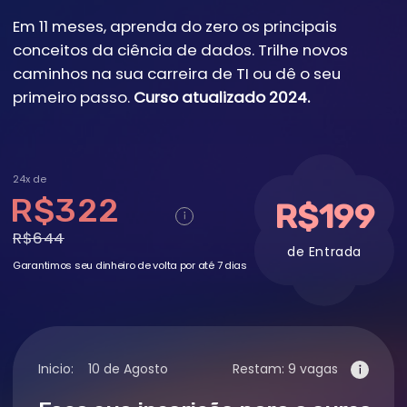
24x de
R$322
R$199
R$644
de Entrada
Garantimos seu dinheiro de volta por até 7 dias
Inicio:
10 de Agosto
Restam: 9 vagas
Faça sua inscrição para o curso
Nome
Email
+55
Tenho um código promocional
Eu li e aceito os termos e condições da
Política