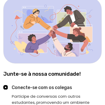
40
empresas
Nos ajudam a desenvolver nossos
programas de treinamento alinhados com
as demandas de trabalho do mercado
Perguntas? Fique à
vontade para perguntar
Deixe uma solicitação e nós entraremos
em contato com você a respeito da
Programa de Empregabilidadeo para
este curso
Consiga uma consulta