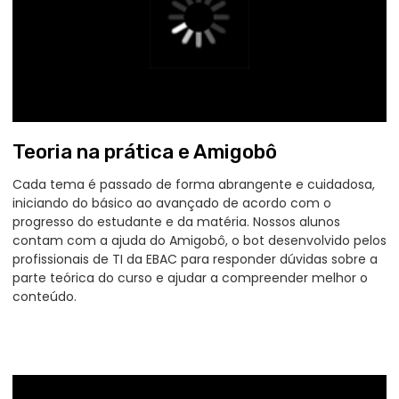
Currículo e Entrevistas
Vamos te auxiliar na criação de um currículo
atrativo e profissional, além de ensinar as
melhores práticas para as entrevistas e
como superar os obstáculos durante
processos seletivos. Com dicas e ensaios,
você se prepara para responder as
perguntas mais frequentes entre
recrutadores.
4
Conexão com parceiros
Inscreva-se
A EBAC vai te conectar com empresas em
busca de novos talentos. Contamos com
mais de 90 parcerias de diferentes portes
e setores, que recebem currículos e