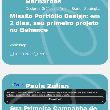
Bernardes
Designer Gráfico na Anima Brands Strategic
Soulful Design
Missão Portfólio Design: em
2 dias, seu primeiro projeto
no Behance
workshop
18.08.2026
19:00
Paula Zulian
Co-fundadora da PZ 317 e Especialista em
Utilizamos cookies para melhorar a sua experiência de navegação no nosso website, para lhe mostrar
conteúdos personalizados e para analisar o tráfego no nosso website.
MKT de Influência
Maravilhoso
Sua Primeira Campanha de