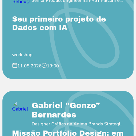
Senior Product Engineer na FRST Falconi e
Professor EBAC
Seu primeiro projeto de
Dados com IA
workshop
11.08.2026
19:00
Gabriel "Gonzo”
Bernardes
Designer Gráfico na Anima Brands Strategic
Soulful Design
Missão Portfólio Design: em