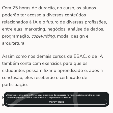
Com 25 horas de duração, no curso, os alunos
poderão ter acesso a diversos conteúdos
relacionados à IA e o futuro de diversas profissões,
entre elas: marketing, negócios, análise de dados,
programação,
copywriting
, moda, design e
arquitetura.
Assim como nos demais cursos da EBAC, o de IA
também conta com exercícios para que os
estudantes possam fixar o aprendizado e, após a
conclusão, eles receberão o certificado de
participação.
Utilizamos cookies para melhorar a sua experiência de navegação no nosso website, para lhe mostrar
Ficou com vontade de ter acesso ao conteúdo de
conteúdos personalizados e para analisar o tráfego no nosso website.
Maravilhoso
introdução à IA? Então,
venha ser um aluno EBAC
!