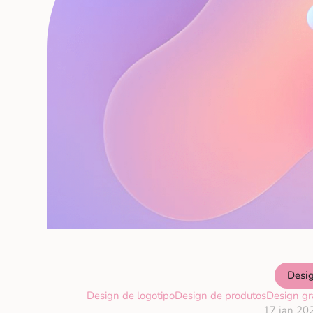
Desi
Design de logotipo
Design de produtos
Design gr
17 jan 20