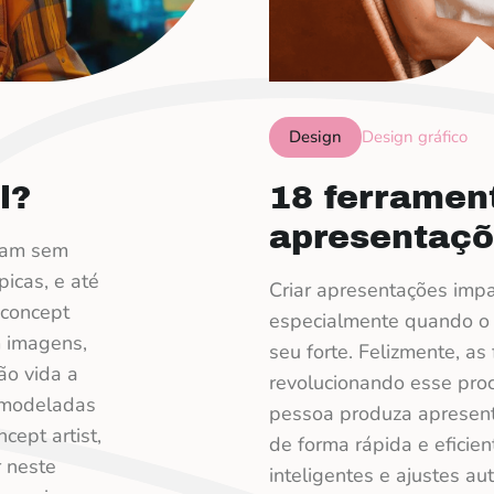
Design
Design gráfico
l?
18 ferramen
apresentaçõ
iam sem
picas, e até
Criar apresentações impa
 concept
especialmente quando o 
m imagens,
seu forte. Felizmente, as
ão vida a
revolucionando esse pro
 modeladas
pessoa produza apresent
cept artist,
de forma rápida e eficie
r neste
inteligentes e ajustes au