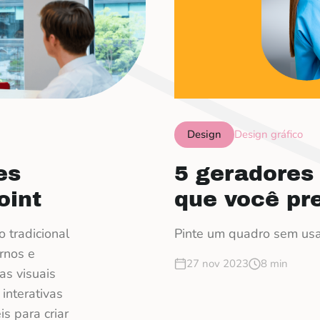
Design
Design gráfico
es
5 geradores
oint
que você pr
 tradicional
Pinte um quadro sem usar
rnos e
27 nov 2023
8 min
as visuais
 interativas
s para criar