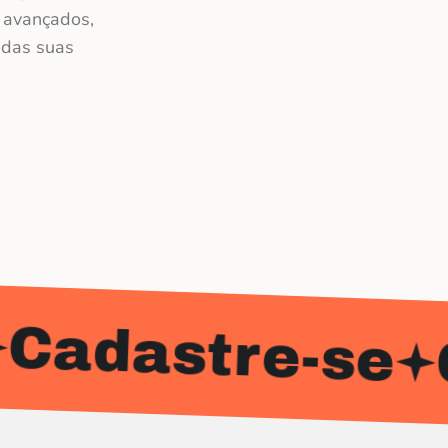
s avançados,
 das suas
tre-se
Cadas