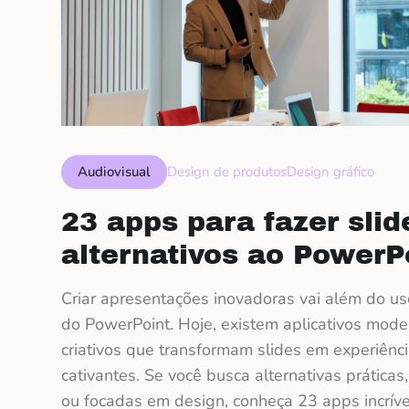
Audiovisual
Design de produtos
Design gráfico
23 apps para fazer slid
alternativos ao PowerP
Criar apresentações inovadoras vai além do uso
do PowerPoint. Hoje, existem aplicativos mode
criativos que transformam slides em experiênci
cativantes. Se você busca alternativas práticas,
ou focadas em design, conheça 23 apps incrívei