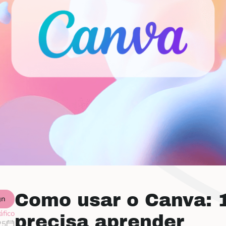
Como usar o Canva: 
gn
áfico
precisa aprender
25