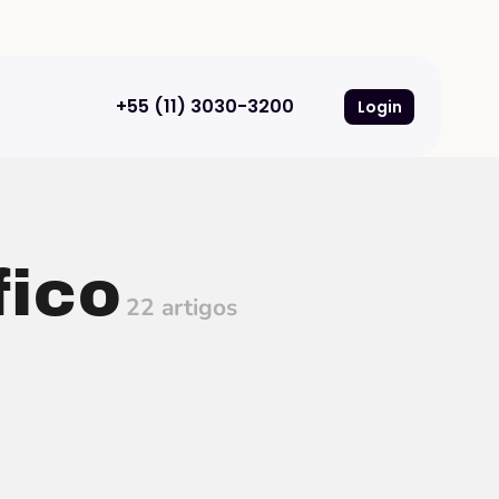
+55 (11) 3030-3200
Login
fico
22 artigos