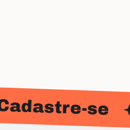
tre-se
Cada