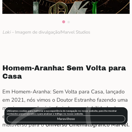
Loki –
Imagem de divulgação/Marvel Studios
Homem-Aranha: Sem Volta para
Casa
Em Homem-Aranha: Sem Volta para Casa, lançado
em 2021, nós vimos o Doutor Estranho fazendo uma
magia que acaba interferindo na estabilidade do
Utilizamos cookies para melhorar a sua experiência de navegação no nosso website, para lhe mostrar
conteúdos personalizados e para analisar o tráfego no nosso website.
espaço-tempo e apresenta, oficialmente, o
Maravilhoso
multiverso para o
Universo Cinematográfico Marvel
.