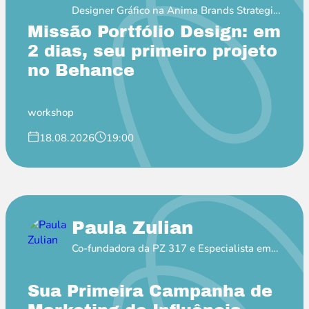
Designer Gráfico na Anima Brands Strategic
Soulful Design
Missão Portfólio Design: em
2 dias, seu primeiro projeto
no Behance
workshop
18.08.2026
19:00
Paula Zulian
Co-fundadora da PZ 317 e Especialista em
MKT de Influência
Sua Primeira Campanha de