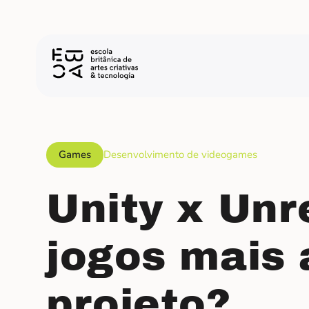
Games
Desenvolvimento de videogames
Unity x Unr
jogos mais
projeto?