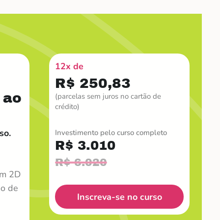
12x de
R$ 250,83
 ao
(parcelas sem juros no cartão de
crédito)
so.
Investimento pelo curso completo
R$ 3.010
R$ 6.020
em 2D
mo de
Inscreva-se no curso