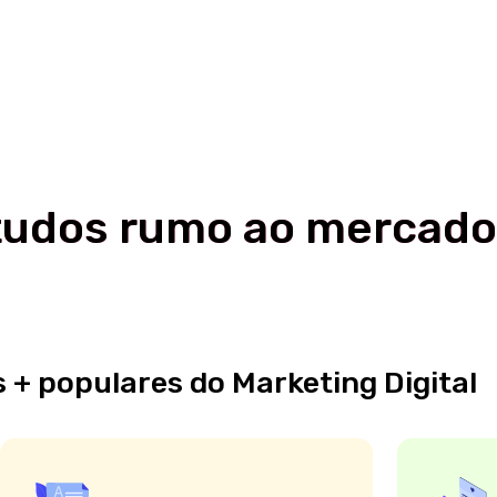
dos rumo ao mercado
opulares do Marketing Digital
Copywriter
Gestor de 
e as principais técnicas de redação
Gerencie marcas de suc
licitária para capturar leitores e
pesquisas de mercado, 
rar maiores receitas para qualquer
identidades visuais e 
gócio.
clareza as ideias e val
negócio.