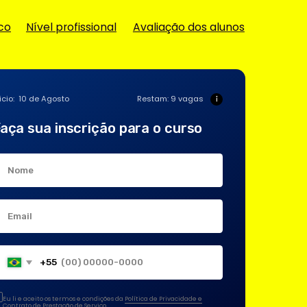
fissional
Avaliação dos alunos
Inscreva-se
Restam: 9 vagas
crição para o curso
os e condições da
Política de Privacidade e
 de Serviço