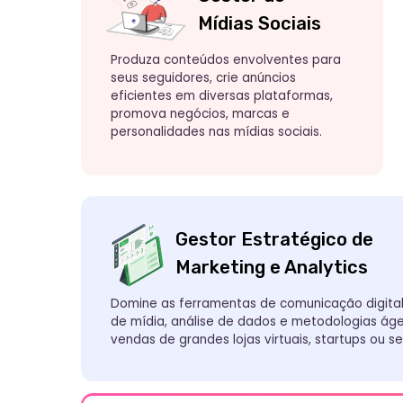
Gestor Estratégico de
Marketing e Analytics
Domine as ferramentas de comunicação digital, plane
de mídia, análise de dados e metodologias ágeis e al
vendas de grandes lojas virtuais, startups ou seu própr
No final da Fase 1,
escolha 
Fase 2
Torne-se um(a) especialista qual