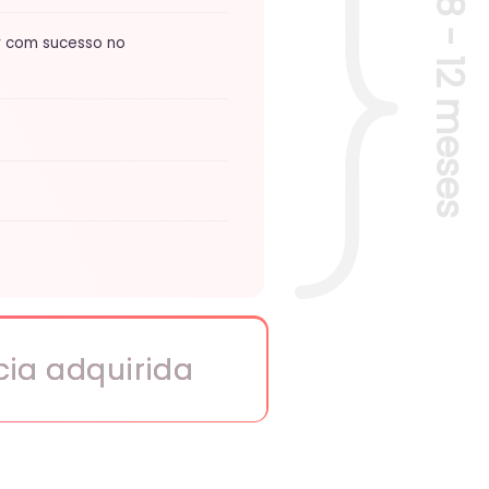
irida
ário