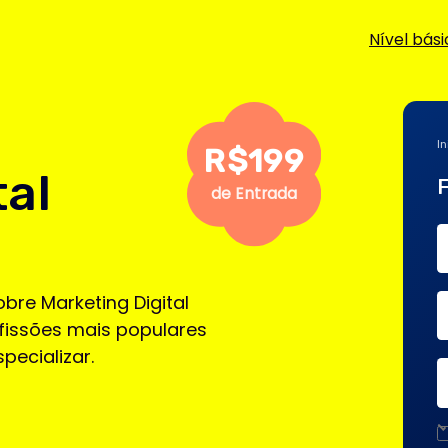
Nível básico
Nível pro
Inicio:
10 de Agosto
R$199
Faça sua ins
de Entrada
Nome
rketing Digital
Email
s mais populares
izar.
+55
Eu li e aceito os term
Contrato de Prestação