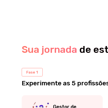
Sua jornada
de estu
Fase 1
Experimente as 5 profissões + p
Gestor de
Mídias Sociais
Produza conteúdos envolventes para
Us
seus seguidores, crie anúncios
pub
eficientes em diversas plataformas,
ge
promova negócios, marcas e
ne
personalidades nas mídias sociais.