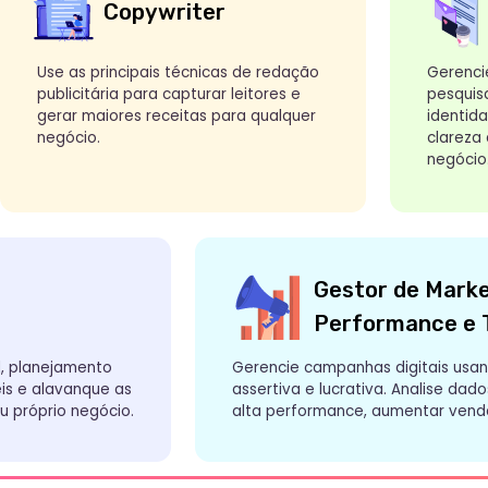
Gestor de Marketing de
Performance e Tráfego Pa
jamento
Gerencie campanhas digitais usando seu orçame
avanque as
assertiva e lucrativa. Analise dados para criar c
io negócio.
alta performance, aumentar vendas e o seu fatu
uma profissão
para continuar seus 
ificado(a) na profissão escolhida