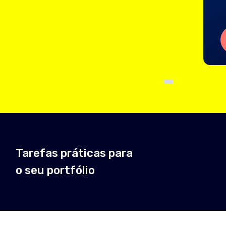
Soli
refas práticas para
Fee
seu portfólio
tut
 ainda
não
tem experiênci