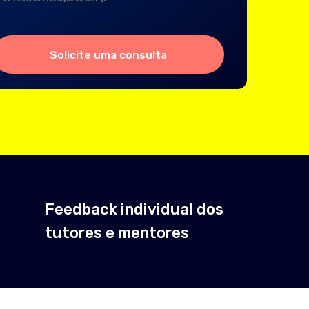
cite uma consulta
dback individual dos
ores e mentores
a em Marketing