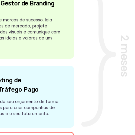
go
nto de forma
ampanhas de
ramento.
estudos