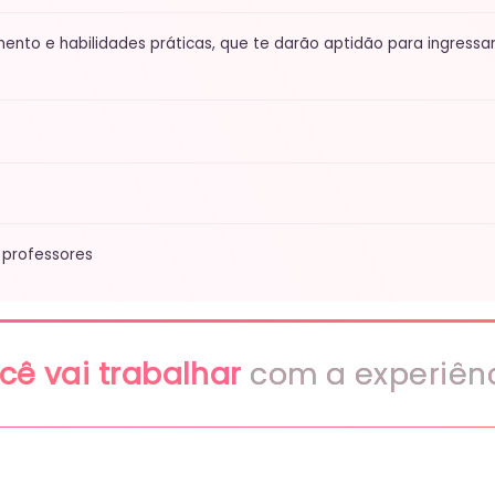
ai trabalhar
com a experiência adqu
ilidades
e aumente seu sal
esas e marcas estão em busca de talentos em
mo profissional e ocupar as melhores vagas!