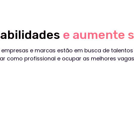
o para
ssionais buscando expandir
Empreendedores e p
 competências
empresários