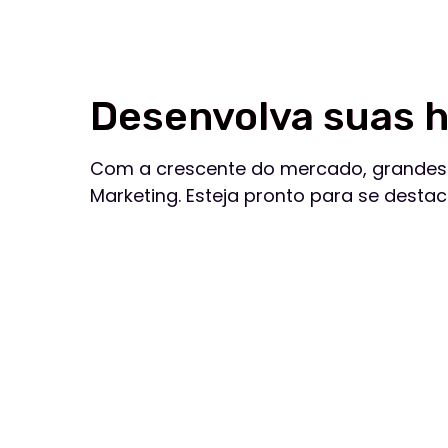
Este curso é
indicad
Iniciantes em marketing digital
Profi
suas
Enfrente suas inseguranças e mergulhe no
universo do marketing digital! Nosso curso revela