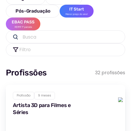
IT Start
Pós-Graduação
Menor preço do ano!
EBAC PASS
R$199 1ª parcela
Busca
Filtro
Profissões
32 profissões
Profissão
9 meses
Artista 3D para Filmes e
Séries